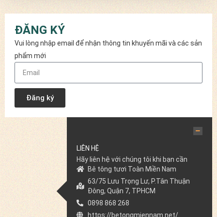
ĐĂNG KÝ
Vui lòng nhập email để nhận thông tin khuyến mãi và các sản
phẩm mới
Đăng ký
LIÊN HỆ
Hãy liên hệ với chúng tôi khi bạn cần
Bê tông tươi Toàn Miền Nam
63/75 Lưu Trọng Lư, P.Tân Thuận
Đông, Quận 7, TPHCM
0898 868 268
https://betongmiennam.net/