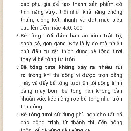
các phụ gia để tạo thành sản phẩm có
tính năng vượt trội như: khả năng chống
thấm, đông kết nhanh và đạt mác siêu
cao lên đến mác 450, 500.
Bê tông tươi đảm bảo an ninh trật tự
,
sạch sẽ, gòn gàng. Đây là lý do mà nhiều
chủ đầu tư rất thích dùng bê tông tươi
thay vì bê tông tự trộn.
Bê tông tươi không xảy ra nhiều rủi
ro
trong khi thi công vì được trộn bằng
máy và đẩy bê tông tươi lên tới công trình
bằng máy bơm bê tông nên không cần
khuân vác, kéo ròng rọc bê tông như trộn
thủ công.
Bê tông tươi
sử dụng phù hợp cho tất cả
các công trình từ thành thị đến nông
thôn, kể cả vùng sâu vùng xa.