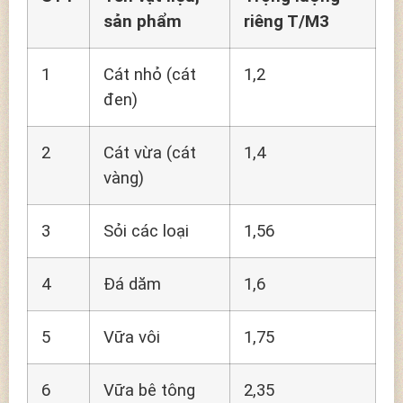
sản phẩm
riêng T/M3
1
Cát nhỏ (cát
1,2
đen)
2
Cát vừa (cát
1,4
vàng)
3
Sỏi các loại
1,56
4
Đá dăm
1,6
5
Vữa vôi
1,75
6
Vữa bê tông
2,35