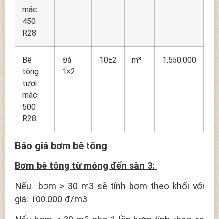
mác
450
R28
Bê
Đá
10±2
m³
1.550.000
tông
1×2
tươi
mác
500
R28
Báo giá bơm bê tông
Bơm bê tông từ móng đến sàn 3:
Nếu bơm > 30 m3 sẽ tính bơm theo khối với
giá: 100.000 đ/m3