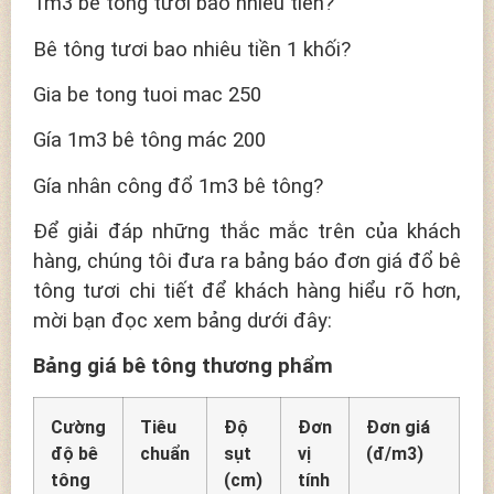
1m3 bê tông tươi bao nhiêu tiền?
Bê tông tươi bao nhiêu tiền 1 khối?
Gia be tong tuoi mac 250
Gía 1m3 bê tông mác 200
Gía nhân công đổ 1m3 bê tông?
Để giải đáp những thắc mắc trên của khách
hàng, chúng tôi đưa ra bảng báo đơn giá đổ bê
tông tươi chi tiết để khách hàng hiểu rõ hơn,
mời bạn đọc xem bảng dưới đây:
Bảng giá bê tông thương phẩm
Cường
Tiêu
Độ
Đơn
Đơn giá
độ bê
chuẩn
sụt
vị
(đ/m3)
tông
(cm)
tính