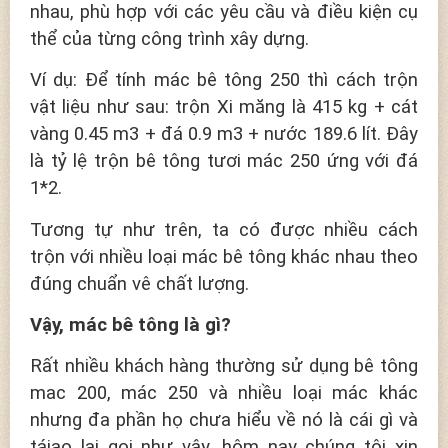
nhau, phù hợp với các yêu cầu và điều kiện cụ
thể của từng công trình xây dựng.
Ví dụ: Để tính mác bê tông 250 thì cách trộn
vật liệu như sau: trộn Xi măng là 415 kg + cát
vàng 0.45 m3 + đá 0.9 m3 + nước 189.6 lít. Đây
là tỷ lệ trộn bê tông tươi mác 250 ứng với đá
1*2.
Tương tự như trên, ta có được nhiều cách
trộn với nhiều loại mác bê tông khác nhau theo
đúng chuẩn vê chất lượng.
Vậy, mác bê tông là gì?
Rất nhiều khách hàng thường sử dụng bê tông
mac 200, mác 250 và nhiều loại mác khác
nhưng đa phần họ chưa hiểu về nó là cái gì và
táiao lại gọi như vậy, hôm nay chúng tôi xin