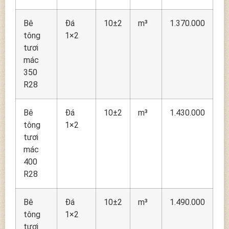
Bê
Đá
10±2
m³
1.370.000
tông
1×2
tươi
mác
350
R28
Bê
Đá
10±2
m³
1.430.000
tông
1×2
tươi
mác
400
R28
Bê
Đá
10±2
m³
1.490.000
tông
1×2
tươi