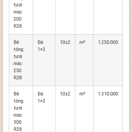
tươi
mác
200
R28
Bê
Đá
10±2
m³
1.250.000
tông
1×2
tươi
mác
250
R28
Bê
Đá
10±2
m³
1.310.000
tông
1×2
tươi
mác
300
R28