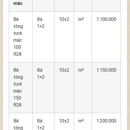
mác
Bê
Đá
10±2
m³
1.100.000
tông
1×2
tươi
mác
100
R28
Bê
Đá
10±2
m³
1.150.000
tông
1×2
tươi
mác
150
R28
Bê
Đá
10±2
m³
1.200.000
tông
1×2