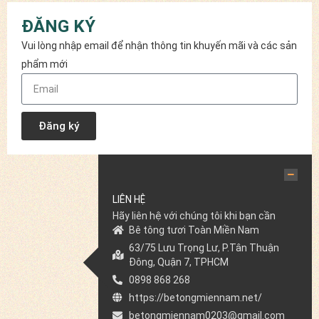
ĐĂNG KÝ
Vui lòng nhập email để nhận thông tin khuyến mãi và các sản
phẩm mới
Đăng ký
LIÊN HỆ
Hãy liên hệ với chúng tôi khi bạn cần
Bê tông tươi Toàn Miền Nam
63/75 Lưu Trọng Lư, P.Tân Thuận
Đông, Quận 7, TPHCM
0898 868 268
https://betongmiennam.net/
betongmiennam0203@gmail.com