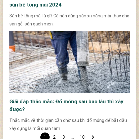
sàn bê tông mài 2024
Sàn bê tông mài là gì? Có nên dùng sàn xi măng mài thay cho
sàn gỗ, sàn gạch men...
Giải đáp thắc mắc: Đổ móng sau bao lâu thì xây
được?
Thắc mắc về thời gian cần chờ sau khi đổ móng để bắt đầu
xây dựng là mối quan tâm...
1
2
3
…
10