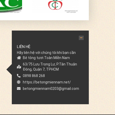
LIÊN HỆ
Hãy liên hệ với chúng tôi khi bạn cần
Bê tông tươi Toàn Miền Nam
63/75 Lưu Trọng Lư, P.Tân Thuận
Đông, Quận 7, TPHCM
0898 868 268
https://betongmiennam.net/
betongmiennam0203@gmail.com