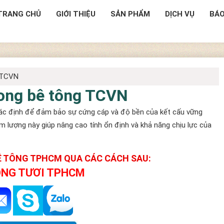
TRANG CHỦ
GIỚI THIỆU
SẢN PHẨM
DỊCH VỤ
BÁO
g TCVN
rong bê tông TCVN
c định để đảm bảo sự cứng cáp và độ bền của kết cấu vững
m lượng này giúp nâng cao tính ổn định và khả năng chịu lực của
BÊ TÔNG TPHCM QUA CÁC CÁCH SAU:
ÔNG TƯƠI TPHCM