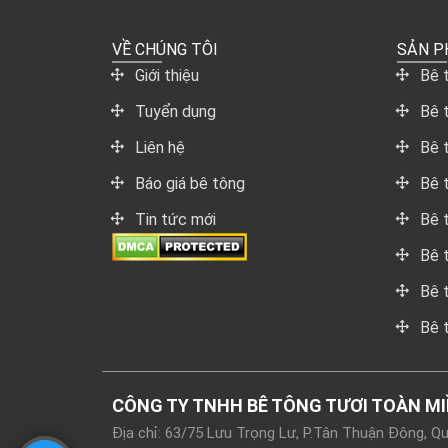
VỀ CHÚNG TÔI
SẢN 
Giới thiệu
Bê 
Tuyển dụng
Bê 
Liên hệ
Bê 
Báo giá bê tông
Bê 
Tin tức mới
Bê 
Bê 
Bê 
Bê 
CÔNG TY TNHH BÊ TÔNG TƯƠI TOÀN M
Địa chỉ: 63/75 Lưu Trọng Lư, P.Tân Thuận Đông, 