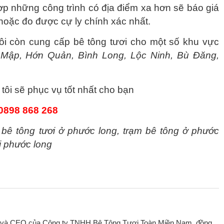
p những công trình có địa điểm xa hơn sẽ báo giá
 hoặc đo được cự ly chính xác nhất.
i còn cung cấp bê tông tươi cho một số khu vực
 Mập, Hớn Quản, Bình Long, Lộc Ninh, Bù Đăng,
 tôi sẽ phục vụ tốt nhất cho bạn
0898 868 268
á bê tông tươi ở phước long, trạm bê tông ở phước
i phước long
 và CEO của Công ty TNHH Bê Tông Tươi Toàn Miền Nam, đồng