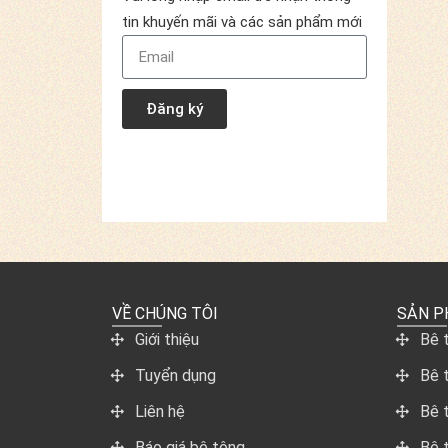
tin khuyến mãi và các sản phẩm mới
Đăng ký
VỀ CHÚNG TÔI
SẢN 
Giới thiệu
Bê 
Tuyển dụng
Bê 
Liên hệ
Bê 
Báo giá bê tông
Bê 