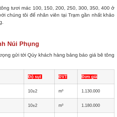
ông tươi mác 100, 150, 200, 250, 300, 350, 400 ở
với chúng tôi để nhân viên tại Trạm gần nhất khảo
g.
inh Núi Phụng
trọng gửi tới Qúy khách hàng bảng báo giá bê tông
Độ sụt
ĐVT
Đơn giá
10±2
m³
1.130.000
10±2
m³
1.180.000