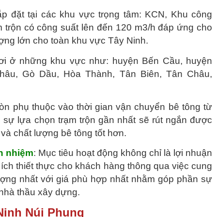
lắp đặt tại các khu vực trọng tâm: KCN, Khu công
m trộn có công suất lên đến 120 m3/h đáp ứng cho
ượng lớn cho toàn khu vực Tây Ninh.
ươi ở những khu vực như: huyện Bến Cầu, huyện
âu, Gò Dầu, Hòa Thành, Tân Biên, Tân Châu,
còn phụ thuộc vào thời gian vận chuyển bê tông từ
ới sự lựa chọn trạm trộn gần nhất sẽ rút ngắn được
í và chất lượng bê tông tốt hơn.
h nhiệm
: Mục tiêu hoạt động không chỉ là lợi nhuận
ích thiết thực cho khách hàng thông qua việc cung
ợng nhất với giá phù hợp nhất nhằm góp phần sự
 nhà thầu xây dựng.
 Ninh Núi Phụng