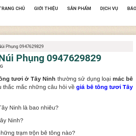
TRANG CHỦ
GIỚI THIỆU
SẢN PHẨM
DỊCH VỤ
BÁO
 Núi Phụng 0947629829
h Núi Phụng 0947629829
NG
ông tươi ở Tây Ninh
thường sử dụng loại
mác bê
u thắc mắc những câu hỏi về
giá bê tông tươi Tây
ây Ninh là bao nhiêu?
Tây Ninh?
hững trạm trộn bê tông nào?