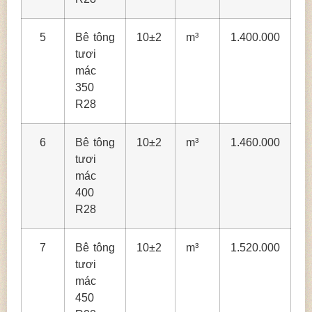
5
Bê tông
10±2
m³
1.400.000
tươi
mác
350
R28
6
Bê tông
10±2
m³
1.460.000
tươi
mác
400
R28
7
Bê tông
10±2
m³
1.520.000
tươi
mác
450