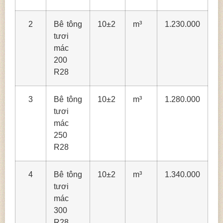
2
Bê tông
10±2
m³
1.230.000
tươi
mác
200
R28
3
Bê tông
10±2
m³
1.280.000
tươi
mác
250
R28
4
Bê tông
10±2
m³
1.340.000
tươi
mác
300
R28