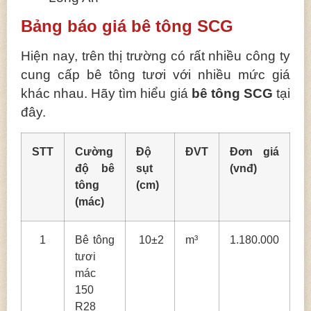
Bảng báo giá bê tông SCG
Hiện nay, trên thị trường có rất nhiều công ty
cung cấp bê tông tươi với nhiều mức giá
khác nhau. Hãy tìm hiểu giá
bê tông SCG
tại
đây.
STT
Cường
Độ
ĐVT
Đơn giá
độ bê
sụt
(vnđ)
tông
(cm)
(mác)
1
Bê tông
10±2
m³
1.180.000
tươi
mác
150
R28