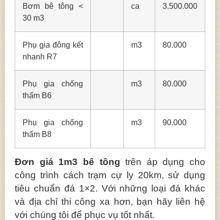
Bơm bê tông <
ca
3.500.000
30 m3
Phụ gia đông kết
m3
80.000
nhanh R7
Phụ gia chống
m3
80.000
thấm B6
Phụ gia chống
m3
90.000
thấm B8
Đơn giá 1m3 bê tông
trên áp dụng cho
công trình cách trạm cự ly 20km, sử dụng
tiêu chuẩn đá 1×2. Với những loại đá khác
và địa chỉ thi công xa hơn, bạn hãy liên hệ
với chúng tôi để phục vụ tốt nhất.