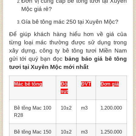
Đơn vị cung cấp bê tông tươi tại Xuyên
Mộc giá rẻ?
Gía bê tông mác 250 tại Xuyên Mộc?
Để giúp khách hàng hiểu hơn về giá của
từng loại mác thường được sử dụng trong
xây dựng, công ty bê tông tươi Miền Nam
gửi tới quý bạn đọc
bảng báo giá bê tông
tươi tại Xuyên Mộc mới nhất
Mác bê tông
Độ
ĐVT
Đơn giá
sụt
Bê tông Mac 100
10±2
m3
1.200.000
R28
Bê tông Mac 150
10±2
m3
1.250.000