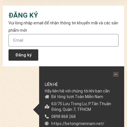
ĐĂNG KÝ
Vui lòng nhập email để nhận thông tin khuyến mãi và các sản
phẩm mới
Đăng ký
LIÊN HỆ
Hãy liên hệ với chúng tôi khi bạn cần
Bê tông tươi Toàn Miền Nam
63/75 Lưu Trọng Lư, P.Tân Thuận
Đông, Quận 7, TPHCM
0898 868 268
https://betongmiennam.net/