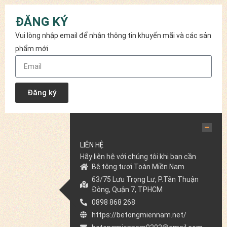
ĐĂNG KÝ
Vui lòng nhập email để nhận thông tin khuyến mãi và các sản
phẩm mới
Đăng ký
LIÊN HỆ
Hãy liên hệ với chúng tôi khi bạn cần
Bê tông tươi Toàn Miền Nam
63/75 Lưu Trọng Lư, P.Tân Thuận
Đông, Quận 7, TPHCM
0898 868 268
https://betongmiennam.net/