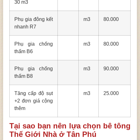
30 m3
Phụ gia đông kết
m3
80.000
nhanh R7
Phụ gia chống
m3
80.000
thấm B6
Phụ gia chống
m3
90.000
thấm B8
Tăng cấp độ sụt
m3
25.000
+2 đơn giá cộng
thêm
Tại sao bạn nên lựa chọn bê tông
Thế Giới Nhà ở Tân Phú