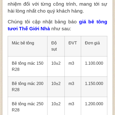
nhiệm đối với từng công trình, mang tới sự
hài lòng nhất cho quý khách hàng.
Chúng tôi cập nhật bảng báo
giá bê tông
tươi Thế Giới Nhà
như sau:
Mác bê tông
Độ
ĐVT
Đơn giá
sụt
Bê tông mác 150
10±2
m3
1.100.000
R28
Bê tông mác 200
10±2
m3
1.150.000
R28
Bê tông mác 250
10±2
m3
1.200.000
R28