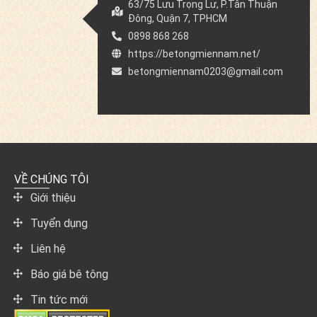
63/75 Lưu Trọng Lư, P.Tân Thuận
Đông, Quận 7, TPHCM
0898 868 268
https://betongmiennam.net/
betongmiennam0203@gmail.com
VỀ CHÚNG TÔI
Giới thiệu
Tuyển dụng
Liên hệ
Báo giá bê tông
Tin tức mới