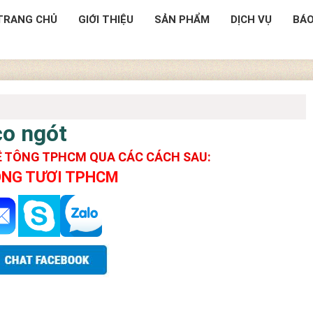
TRANG CHỦ
GIỚI THIỆU
SẢN PHẨM
DỊCH VỤ
BÁO
co ngót
BÊ TÔNG TPHCM QUA CÁC CÁCH SAU:
ÔNG TƯƠI TPHCM