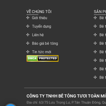
VỀ CHÚNG TÔI
SẢN 
Giới thiệu
Bê 
Tuyển dụng
Bê 
Liên hệ
Bê 
Báo giá bê tông
Bê 
Tin tức mới
Bê 
Bê 
Bê 
Bê 
CÔNG TY TNHH BÊ TÔNG TƯƠI TOÀN M
Địa chỉ: 63/75 Lưu Trọng Lư, P.Tân Thuận Đông, 