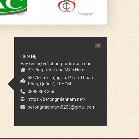
LIÊN HỆ
Hãy liên hệ với chúng tôi khi bạn cần
Bê tông tươi Toàn Miền Nam
63/75 Lưu Trọng Lư, P.Tân Thuận
Đông, Quận 7, TPHCM
0898 868 268
https://betongmiennam.net/
betongmiennam0203@gmail.com