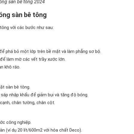
bóng sàn bê tông 2024
bóng sàn bê tông
 tông với các bước như sau:
để phá bỏ một lớp trên bề mặt và làm phẳng sơ bộ.
để làm mờ các vết trầy xước lớn.
n khô ráo.
mặt sàn bê tông.
 sáp nhập khẩu để giảm bụi và tăng độ bóng.
cạnh, chân tường, chân cột.
ớc công nghiệp.
n (ví dụ 20 lít/600m2 với hóa chất Deco).