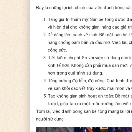
Đây là những lợi ích chính của việc đánh bóng sà
Tăng giá trị thẩm mỹ: Sàn bê tông được đ
và hiện đại cho không gian, nâng cao giá t
Dễ dàng làm sạch vệ sinh: Bề mặt sàn bê t
năng chống bám bẩn và dầu mỡ. Việc lau chù
công sức.
Tiết kiệm chi phí: So với việc sử dụng các 
kinh tế hơn. Không cần phải mua sàn mới,
hơn trong quá trình sử dụng.
Tăng cường độ bền, độ cứng: Quá trình đá
vệ sàn khỏi các vết trầy xước, mài mòn và 
Tạo không gian sinh hoạt an toàn: Bề mặt
trượt, giúp tạo ra một môi trường làm việc
Tóm lại, việc đánh bóng sàn bê tông mang lại lợi 
người sử dụng.