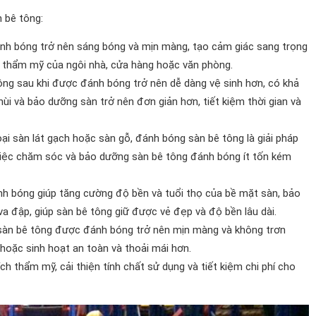
n bê tông:
ánh bóng trở nên sáng bóng và mịn màng, tạo cảm giác sang trọng
rị thẩm mỹ của ngôi nhà, cửa hàng hoặc văn phòng.
ông sau khi được đánh bóng trở nên dễ dàng vệ sinh hơn, có khả
i và bảo dưỡng sàn trở nên đơn giản hơn, tiết kiệm thời gian và
loại sàn lát gạch hoặc sàn gỗ, đánh bóng sàn bê tông là giải pháp
 việc chăm sóc và bảo dưỡng sàn bê tông đánh bóng ít tốn kém
nh bóng giúp tăng cường độ bền và tuổi thọ của bề mặt sàn, bảo
va đập, giúp sàn bê tông giữ được vẻ đẹp và độ bền lâu dài.
 sàn bê tông được đánh bóng trở nên mịn màng và không trơn
 hoặc sinh hoạt an toàn và thoải mái hơn.
ích thẩm mỹ, cải thiện tính chất sử dụng và tiết kiệm chi phí cho