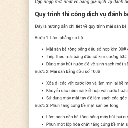
Cập nhập mới nhất về bảng giá dịch vụ đánh 
Quy trình thi công dịch vụ đánh 
Đây là hướng dẫn chi tiết về quy trình mài sàn bê
Bước 1: Làm phẳng sơ bộ
Mài sàn bê tông bằng đầu số hợp kim 30# 
Tiếp theo mài bằng đầu số kim cương 50# 
Dùng máy hút nước để vệ sinh sạch mặt sà
Bước 2: Mài sàn bằng đầu số 100#
Xóa đi các vết xước lớn và làm mịn lại bề 
Khuyến cáo nên mài kết hợp với nước hoặc
Sử dụng máy mài tay để làm sạch các góc 
Bước 3: Phun tăng cứng bề mặt sàn bê tông
Làm sạch nền bê tông bằng máy hút bụi nư
Phun một lớp hóa chất tăng cứng bề mặt sà